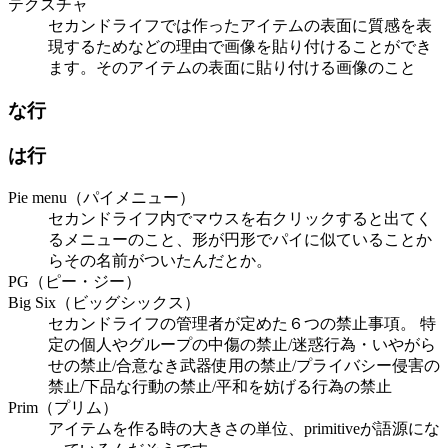
テクスチャ
セカンドライフでは作ったアイテムの表面に質感を表
現するためなどの理由で画像を貼り付けることができ
ます。そのアイテムの表面に貼り付ける画像のこと
な行
は行
Pie menu（パイメニュー）
セカンドライフ内でマウスを右クリックすると出てく
るメニューのこと、形が円形でパイに似ていることか
らその名前がついたんだとか。
PG（ピー・ジー）
Big Six（ビッグシックス）
セカンドライフの管理者が定めた６つの禁止事項。 特
定の個人やグループの中傷の禁止/迷惑行為・いやがら
せの禁止/合意なき武器使用の禁止/プライバシー侵害の
禁止/下品な行動の禁止/平和を妨げる行為の禁止
Prim（プリム）
アイテムを作る時の大きさの単位、primitiveが語源にな